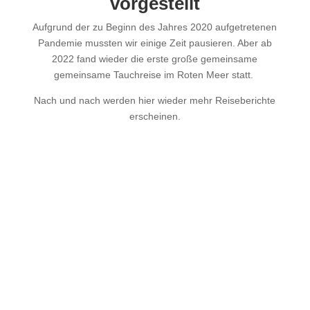
vorgestellt
Aufgrund der zu Beginn des Jahres 2020 aufgetretenen
Pandemie mussten wir einige Zeit pausieren. Aber ab
2022 fand wieder die erste große gemeinsame
gemeinsame Tauchreise im Roten Meer statt.
Nach und nach werden hier wieder mehr Reiseberichte
erscheinen.
Tauchen und Urlaub auf Elba
Isola d´Elba Elba ist die größte der sieben „Perlen“ im
Nationalpark toskanischer Archipel. Sie liegt zwischen
der Westküste der Toskana und der Insel Korsika im
Tyrrhenischen Meer und somit im westlichen Mittelmeer.
Mit einer Küstenlänge von 147...
mehr lesen