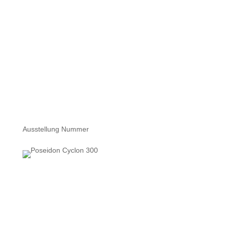
Eisschutzkappe.
Der Cyclon 300 war ein in Tauchvereinen und
Tauchbasen häufig eingesetzter Lungenautomat, der als
Zweitautomat auch heute noch Verwendung findet. Er
wurde erst in den 90er Jahren durch den Cyclon 5000
abgelöst.
.
Ausstellung Nummer
Der Medi Zweischlauchlungenautomat wurde bis zur